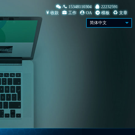
/
15348110304
22232591
收款
工作
OA
模板
文章