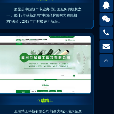
22232
澳星是中国较早专业办理出国服务的机构之
(可点击
一，累计9年获新浪网“中国品牌影响力移民机
构”殊荣，2019年同时被评为新浪..
153481
(可点击
222325
扫一
(可
he
(可
互瑞精工
互瑞精工科技有限公司前身为福州瑞尔金属