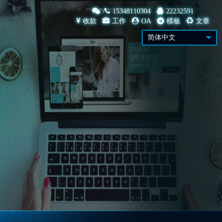
/
15348110304
22232591
收款
工作
OA
模板
文章