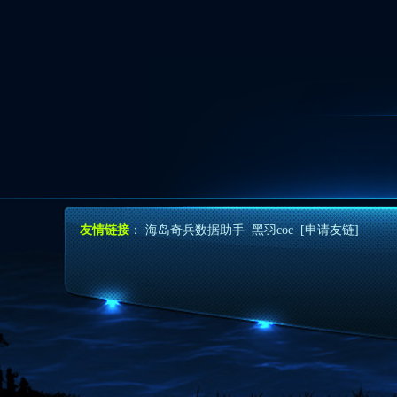
友情链接
：
海岛奇兵数据助手
黑羽coc
[申请友链]