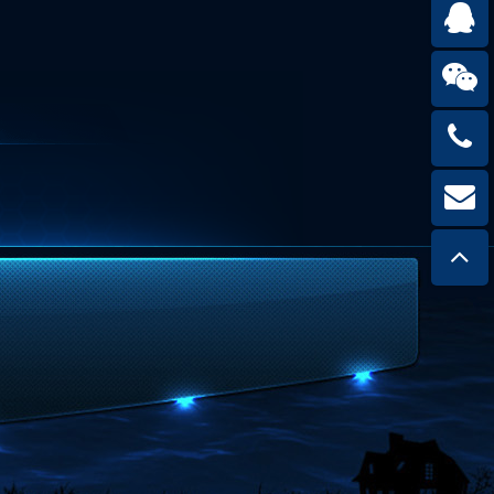
22232
(可点击
153481
(可点击
222325
扫一
(可
he
(可